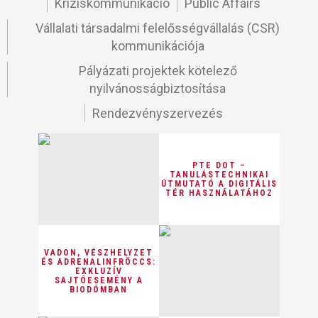
Kríziskommunikáció
Public Affairs
Vállalati társadalmi felelősségvállalás (CSR)
kommunikációja
Pályázati projektek kötelező
nyilvánosságbiztosítása
Rendezvényszervezés
PTE DOT –
TANULÁSTECHNIKAI
ÚTMUTATÓ A DIGITÁLIS
TÉR HASZNÁLATÁHOZ
VADON, VÉSZHELYZET
ÉS ADRENALINFRÖCCS:
EXKLUZÍV
SAJTÓESEMÉNY A
BIODÓMBAN