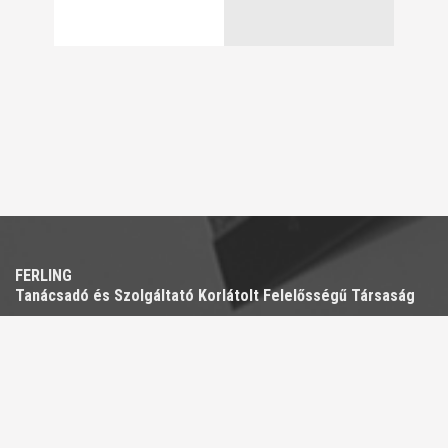
FERLING
Tanácsadó és Szolgáltató Korlátolt Felelősségű Társaság
Rövidített neve: FERLING Kft.
Székhely: 7621 Pécs, Mária u. 8., I. em. 3. a.
Telefon: +36 30 560 4964
E-mail:
info@ferling.hu
Adószáma: 11018661-2-02
Cégbíróság neve: Baranya Megyei Bíróság, mint cégbíróság
Cégjegyzékszám: Cg 02-09-063200