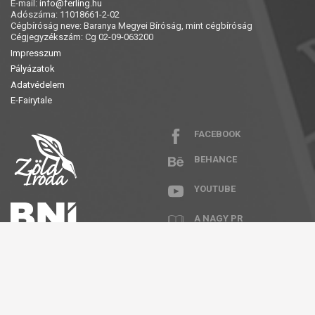
E-mail:
info@ferling.hu
Adószáma: 11018661-2-02
Cégbíróság neve: Baranya Megyei Bíróság, mint cégbíróság
Cégjegyzékszám: Cg 02-09-063200
Impresszum
Pályázatok
Adatvédelem
E-Fairytale
FACEBOOK
BEHANCE
YOUTUBE
A NAGY PR
RECEPTKÖNYV