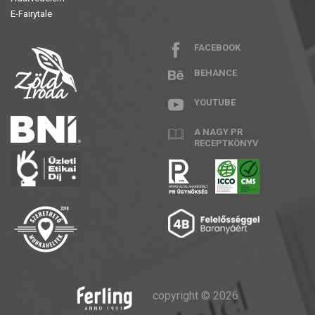
E-Fairytale
FACEBOOK
BEHANCE
YOUTUBE
A NAGY PR
RECEPTKÖNYV
copyright © 2026