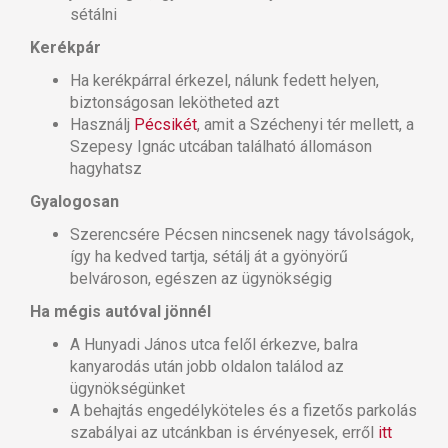
sétálni
Kerékpár
Ha kerékpárral érkezel, nálunk fedett helyen,
biztonságosan lekötheted azt
Használj
Pécsikét
, amit a Széchenyi tér mellett, a
Szepesy Ignác utcában található állomáson
hagyhatsz
Gyalogosan
Szerencsére Pécsen nincsenek nagy távolságok,
így ha kedved tartja, sétálj át a gyönyörű
belvároson, egészen az ügynökségig
Ha mégis autóval jönnél
A Hunyadi János utca felől érkezve, balra
kanyarodás után jobb oldalon találod az
ügynökségünket
A behajtás engedélyköteles és a fizetős parkolás
szabályai az utcánkban is érvényesek, erről
itt