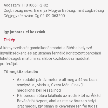
Adószám: 11018661-2-02
Cégbíróság neve: Baranya Megyei Bíróság, mint cégbíróság
Cégjegyzékszám: Cg 02-09-063200
Így juthatsz el hozzánk
Térkép
A környezetbarát gondolkodásmódot előtérbe helyező
ügynökségként, és az utcában fennálló korlátozott parkolási
lehetőségek miatt mi az alábbi közlekedési módokat
preferáljuk:
Tömegközlekedés
Az irodától pár tíz méterre áll meg a 44-es busz,
amelyről a „Mária u., Szent Mór u.” nevű
megállónál kell leszállnod
Pár perces sétára található az irodánktól az Árkád
Bevásárlóközpont, ahol szinte az összes helyi
járat megáll, így onnan is kényelmesen fel tudsz