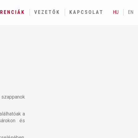
ERENCIÁK
VEZETŐK
KAPCSOLAT
HU
EN
 szappanok
alálhatóak a
sárokon és
selésében,