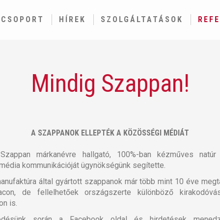
GCSOPORT
HÍREK
SZOLGÁLTATÁSOK
REF
Mindig Szappan!
A SZAPPANOK ELLEPTÉK A KÖZÖSSÉGI MÉDIÁT
Szappan márkanévre hallgató, 100%-ban kézműves natúr
média kommunikációját ügynökségünk segítette.
anufaktúra által gyártott szappanok már több mint 10 éve megt
acon, de fellelhetőek országszerte különböző kirakodóvá
on is.
ödésünk során a Facebook oldal és hirdetések menedz