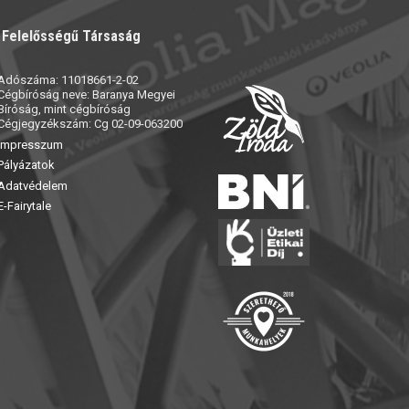
t Felelősségű Társaság
Adószáma: 11018661-2-02
Cégbíróság neve: Baranya Megyei
Bíróság, mint cégbíróság
Cégjegyzékszám: Cg 02-09-063200
Impresszum
Pályázatok
Adatvédelem
E-Fairytale