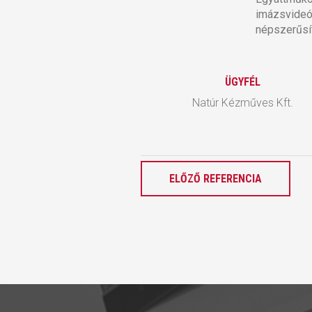
imázsvideó
népszerűsí
ÜGYFÉL
Natúr Kézműves Kft.
ELŐZŐ REFERENCIA