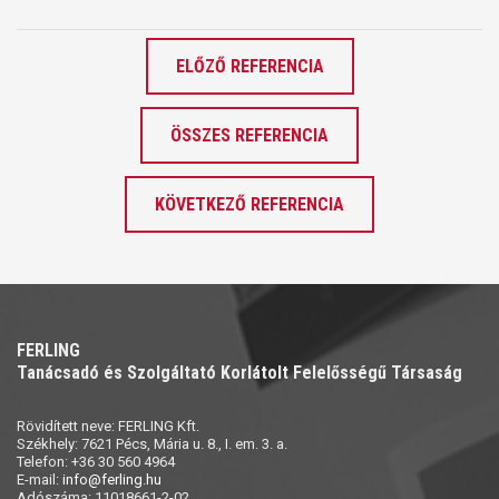
ELŐZŐ REFERENCIA
ÖSSZES REFERENCIA
KÖVETKEZŐ REFERENCIA
FERLING
Tanácsadó és Szolgáltató Korlátolt Felelősségű Társaság
Rövidített neve: FERLING Kft.
Székhely: 7621 Pécs, Mária u. 8., I. em. 3. a.
Telefon: +36 30 560 4964
E-mail:
info@ferling.hu
Adószáma: 11018661-2-02