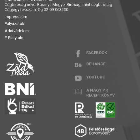
Cégbíróság neve: Baranya Megyei Bíróság, mint cégbíróság
Cégjegyzékszám: Cg 02-09-063200
Impresszum
Pályázatok
Adatvédelem
E-Fairytale
FACEBOOK
BEHANCE
YOUTUBE
A NAGY PR
RECEPTKÖNYV