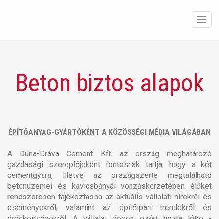
Men
Beton biztos alapok
ÉPÍTŐANYAG-GYÁRTÓKÉNT A KÖZÖSSÉGI MÉDIA VILÁGÁBAN
A Duna-Dráva Cement Kft. az ország meghatározó
gazdasági szereplőjeként fontosnak tartja, hogy a két
cementgyára, illetve az országszerte megtalálható
betonüzemei és kavicsbányái vonzáskörzetében élőket
rendszeresen tájékoztassa az aktuális vállalati hírekről és
eseményekről, valamint az építőipari trendekről és
érdekességekről. A vállalat éppen ezért hozta létre -