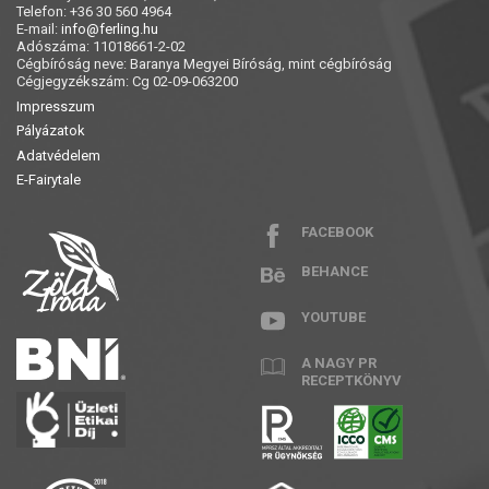
Telefon: +36 30 560 4964
E-mail:
info@ferling.hu
Adószáma: 11018661-2-02
Cégbíróság neve: Baranya Megyei Bíróság, mint cégbíróság
Cégjegyzékszám: Cg 02-09-063200
Impresszum
Pályázatok
Adatvédelem
E-Fairytale
FACEBOOK
BEHANCE
YOUTUBE
A NAGY PR
RECEPTKÖNYV