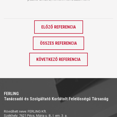
ELŐZŐ REFERENCIA
ÖSSZES REFERENCIA
KÖVETKEZŐ REFERENCIA
FERLING
Tanácsadó és Szolgáltató Korlátolt Felelősségű Társaság
Rövidített neve: FERLING Kft.
Székhely: 7621 Pécs, Mária u. 8., I. em. 3. a.