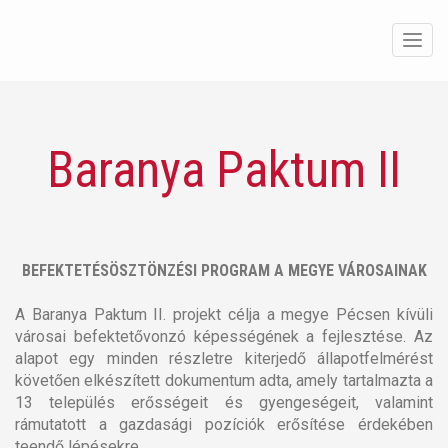
Men
Baranya Paktum II
BEFEKTETÉSÖSZTÖNZÉSI PROGRAM A MEGYE VÁROSAINAK
A Baranya Paktum II. projekt célja a megye Pécsen kívüli
városai befektetővonzó képességének a fejlesztése. Az
alapot egy minden részletre kiterjedő állapotfelmérést
követően elkészített dokumentum adta, amely tartalmazta a
13 település erősségeit és gyengeségeit, valamint
rámutatott a gazdasági pozíciók erősítése érdekében
teendő lépésekre.