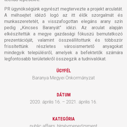
PR ügynökségünk egyrészt megtervezte a projekt arculatát.
A méhsejtet idéző logó az itt élők szorgalmát és
munkaszeretetét, a visszafogottan elegáns arany szín
pedig „Kincses Baranyát” idézi. Az arculat alapján
elkészítettük a megye gazdasági fókuszú bemutatkozó
prezentációját, valamint összeállítottunk és többször
frissítettünk részletes városismertető anyagokat
mindegyik településről, amelyek a befektetők számára
legfontosabb területekről összegzik a tudnivalókat.
ÜGYFÉL
Baranya Megyei Önkormányzat
DÁTUM
2020. április 16. – 2021. április 16.
KATEGÓRIA
public affairs, hírnévmenedzsment