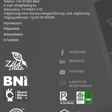
Telefon: +36 30 560 4964
E-mail:
info@ferling.hu
Adószáma: 11018661-2-02
Cégbíróság neve: Baranya Megyei Bíróság, mint cégbíróság
Cégjegyzékszám: Cg 02-09-063200
Impresszum
Pályázatok
Adatvédelem
E-Fairytale
FACEBOOK
BEHANCE
YOUTUBE
A NAGY PR
RECEPTKÖNYV