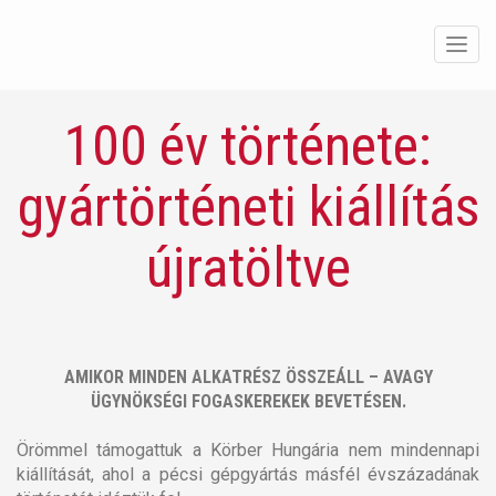
Men
100 év története:
gyártörténeti kiállítás
újratöltve
AMIKOR MINDEN ALKATRÉSZ ÖSSZEÁLL – AVAGY
ÜGYNÖKSÉGI FOGASKEREKEK BEVETÉSEN.
Örömmel támogattuk a Körber Hungária nem mindennapi
kiállítását, ahol a pécsi gépgyártás másfél évszázadának