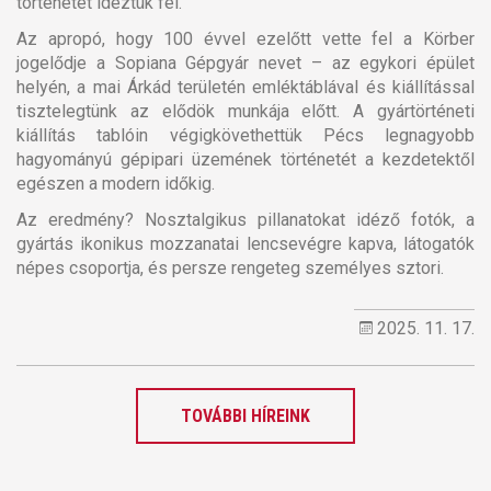
történetét idéztük fel.
Az apropó, hogy 100 évvel ezelőtt vette fel a Körber
jogelődje a Sopiana Gépgyár nevet – az egykori épület
helyén, a mai Árkád területén emléktáblával és kiállítással
tisztelegtünk az elődök munkája előtt. A gyártörténeti
kiállítás tablóin végigkövethettük Pécs legnagyobb
hagyományú gépipari üzemének történetét a kezdetektől
egészen a modern időkig.
Az eredmény? Nosztalgikus pillanatokat idéző fotók, a
gyártás ikonikus mozzanatai lencsevégre kapva, látogatók
népes csoportja, és persze rengeteg személyes sztori.
2025. 11. 17.
TOVÁBBI HÍREINK