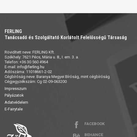
FERLING
Tanácsadó és Szolgáltató Korlátolt Felelősségű Társaság
Rövidített neve: FERLING Kft.
Székhely: 7621 Pécs, Mária u. 8., I. em. 3. a.
Telefon: +36 30 560 4964
E-mail:
info@ferling.hu
Adószáma: 11018661-2-02
Cégbíróság neve: Baranya Megyei Bíróság, mint cégbíróság
Cégjegyzékszám: Cg 02-09-063200
Impresszum
Pályázatok
Adatvédelem
E-Fairytale
FACEBOOK
BEHANCE