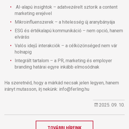
AI-alapú insightok – adatvezérelt sztorik a content
marketing erejével
Mikroinfluenszerek – a hitelesség új aranybányája
ESG és értékalapú kommunikáció – nem opció, hanem
elvárás
Valós idejű interakciók – a célközönséged nem vár
holnapig
Integrált tartalom – a PR, marketing és employer
branding határai egyre inkább elmosódnak
Ha szeretnéd, hogy a márkád necsak jelen legyen, hanem
irányt mutasson, írj nekünk: info@ferling.hu
2025. 09. 10.
TOVÁBBI HÍREINK