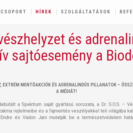
GCSOPORT
HÍREK
SZOLGÁLTATÁSOK
REF
vészhelyzet és adrenali
ív sajtóesemény a Bi
, EXTRÉM MENTŐAKCIÓK ÉS ADRENALINDÚS PILLANATOK – ÖSS
A MÉDIÁT!
ütált a Spektrum saját gyártású sorozata, a Dr. S.O.S. – V
zakma rejtelmeibe és a fajmentés veszélyekkel teli világába kal
Endre és Vadon Jani mutatják be a természetvédelem hatá