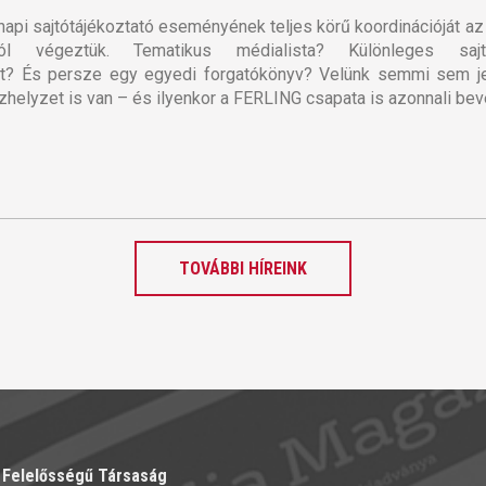
api sajtótájékoztató eseményének teljes körű koordinációját a
ól végeztük. Tematikus médialista? Különleges sajtó
És persze egy egyedi forgatókönyv? Velünk semmi sem jel
zhelyzet is van – és ilyenkor a FERLING csapata is azonnali beve
TOVÁBBI HÍREINK
t Felelősségű Társaság