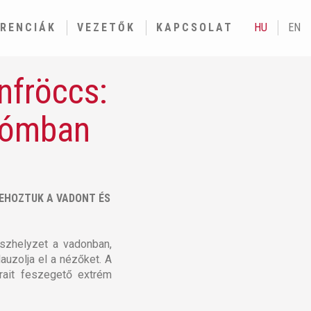
ERENCIÁK
VEZETŐK
KAPCSOLAT
HU
EN
nfröccs:
odómban
ZEHOZTUK A VADONT ÉS
észhelyzet a vadonban,
auzolja el a nézőket. A
rait feszegető extrém