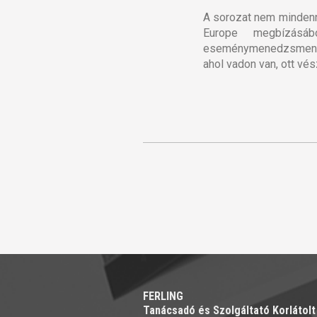
A sorozat nem mindenn
Europe megbízásáb
eseménymenedzsment? 
ahol vadon van, ott vés
FERLING
Tanácsadó és Szolgáltató Korlátol