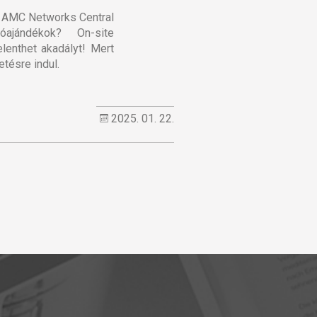
z AMC Networks Central
ajándékok? On-site
enthet akadályt! Mert
tésre indul.
2025. 01. 22.