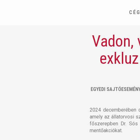
CÉ
Vadon, 
exkluz
EGYEDI SAJTÓESEMÉNY
2024 decemberében deb
amely az állatorvosi s
főszerepben Dr. Sós 
mentőakciókat.