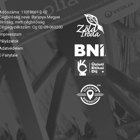
Adószáma: 11018661-2-02
Cégbíróság neve: Baranya Megyei
Bíróság, mint cégbíróság
Cégjegyzékszám: Cg 02-09-063200
Impresszum
Pályázatok
Adatvédelem
E-Fairytale