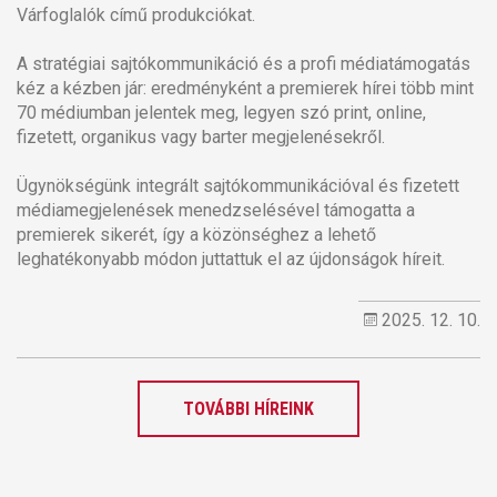
Várfoglalók című produkciókat.
A stratégiai sajtókommunikáció és a profi médiatámogatás
kéz a kézben jár: eredményként a premierek hírei több mint
70 médiumban jelentek meg, legyen szó print, online,
fizetett, organikus vagy barter megjelenésekről.
Ügynökségünk integrált sajtókommunikációval és fizetett
médiamegjelenések menedzselésével támogatta a
premierek sikerét, így a közönséghez a lehető
leghatékonyabb módon juttattuk el az újdonságok híreit.
2025. 12. 10.
TOVÁBBI HÍREINK