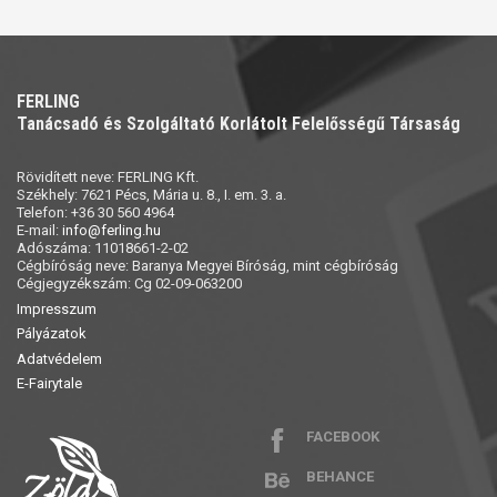
FERLING
Tanácsadó és Szolgáltató Korlátolt Felelősségű Társaság
Rövidített neve: FERLING Kft.
Székhely: 7621 Pécs, Mária u. 8., I. em. 3. a.
Telefon: +36 30 560 4964
E-mail:
info@ferling.hu
Adószáma: 11018661-2-02
Cégbíróság neve: Baranya Megyei Bíróság, mint cégbíróság
Cégjegyzékszám: Cg 02-09-063200
Impresszum
Pályázatok
Adatvédelem
E-Fairytale
FACEBOOK
BEHANCE