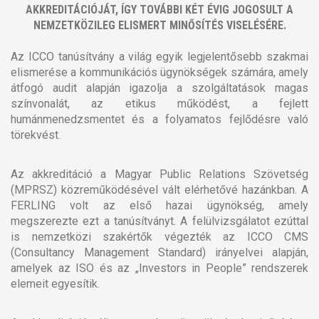
AKKREDITÁCIÓJÁT, ÍGY TOVÁBBI KÉT ÉVIG JOGOSULT A
NEMZETKÖZILEG ELISMERT MINŐSÍTÉS VISELÉSÉRE.
Az ICCO tanúsítvány a világ egyik legjelentősebb szakmai
elismerése a kommunikációs ügynökségek számára, amely
átfogó audit alapján igazolja a szolgáltatások magas
színvonalát, az etikus működést, a fejlett
humánmenedzsmentet és a folyamatos fejlődésre való
törekvést.
Az akkreditáció a Magyar Public Relations Szövetség
(MPRSZ) közreműködésével vált elérhetővé hazánkban. A
FERLING volt az első hazai ügynökség, amely
megszerezte ezt a tanúsítványt. A felülvizsgálatot ezúttal
is nemzetközi szakértők végezték az ICCO CMS
(Consultancy Management Standard) irányelvei alapján,
amelyek az ISO és az „Investors in People” rendszerek
elemeit egyesítik.