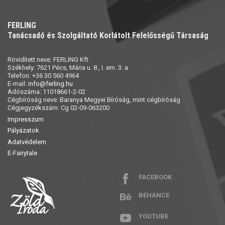
FERLING
Tanácsadó és Szolgáltató Korlátolt Felelősségű Társaság
Rövidített neve: FERLING Kft.
Székhely: 7621 Pécs, Mária u. 8., I. em. 3. a.
Telefon: +36 30 560 4964
E-mail:
info@ferling.hu
Adószáma: 11018661-2-02
Cégbíróság neve: Baranya Megyei Bíróság, mint cégbíróság
Cégjegyzékszám: Cg 02-09-063200
Impresszum
Pályázatok
Adatvédelem
E-Fairytale
FACEBOOK
BEHANCE
YOUTUBE